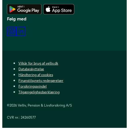
Hent Android app
Hent iOS app
Følg med
Instagram
LinkedIn
Vilkår for brug af velliv.dk
Databeskyttelse
Håndtering af cookies
Finanstilsynets redegørelser
Forsikringssvindel
Tilgængelighedserklæring
©2026 Velliv, Pension & Livsforsikring A/S
CVR nr.: 24260577