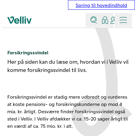
Spring til hovedindhold
Søg
Log ind
Kontakt &
Menu
Velliv startside
Forsikringssvindel
Forsikringssvindel
Her på siden kan du læse om, hvordan vi i Velliv vil
komme forsikringssvindel til livs.
Forsikringssvindel er stadig mere udbredt og vurderes
at koste pensions- og forsikringskunderne op mod 4
mia. kr. årligt. Desværre finder forsikringssvindel også
sted i Velliv. I Velliv afdækker vi ca. 15-20 sager årligt til
en værdi af ca. 75 mio. kr. i alt.