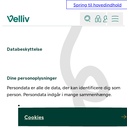
Spring til hovedindhold
Søg
Log ind
Kontakt &
Menu
Velliv startside
Databeskyttelse
Databeskyttelse
Dine personoplysninger
Persondata er alle de data, der kan identificere dig som
person. Persondata indgår i mange sammenhænge.
Cookies