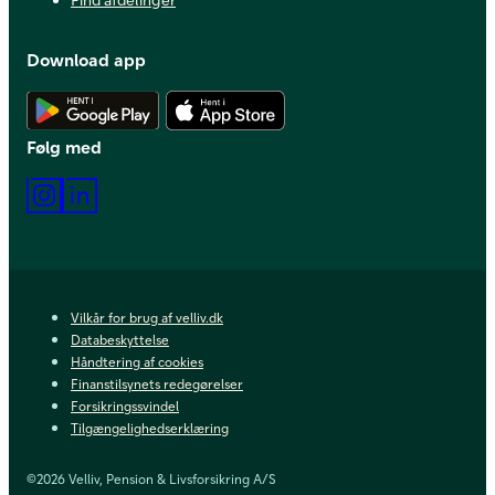
Download app
Hent Android app
Hent iOS app
Følg med
Instagram
LinkedIn
Vilkår for brug af velliv.dk
Databeskyttelse
Håndtering af cookies
Finanstilsynets redegørelser
Forsikringssvindel
Tilgængelighedserklæring
©2026 Velliv, Pension & Livsforsikring A/S