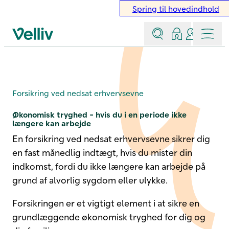
Spring til hovedindhold
Søg
Log ind
Kontakt &
Menu
Velliv startside
Nedsat erhvervsevne
Forsikring ved nedsat erhvervsevne
Økonomisk tryghed - hvis du i en periode ikke
længere kan arbejde
En forsikring ved nedsat erhvervsevne sikrer dig
en fast månedlig indtægt, hvis du mister din
indkomst, fordi du ikke længere kan arbejde på
grund af alvorlig sygdom eller ulykke.
Forsikringen er et vigtigt element i at sikre en
grundlæggende økonomisk tryghed for dig og