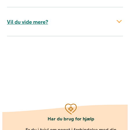
møde.
Vil du vide mere?
logge ind
her
Har du brug for hjælp
Er du i tvivl om noget i forbindelse med din