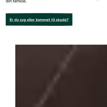
din familie.
Er du syg eller kommet til skade?