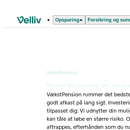
Opsparing
Forsikring og sun
Velliv startside
VækstPension
VækstPension
Invester din opsparing i det, som er v
VækstPension rummer det bedste af
godt afkast på lang sigt. Investe
tilpasset dig: Vi udnytter din mul
kan tåle at løbe en større risiko. 
aftrappes, efterhånden som du næ