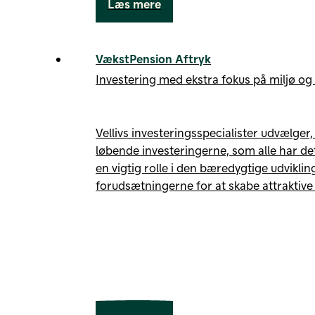
Læs mere
VækstPension Aftryk
Investering med ekstra fokus på miljø o
Vellivs investeringsspecialister udvælger
løbende investeringerne, som alle har det t
en vigtig rolle i den bæredygtige udvikli
forudsætningerne for at skabe attraktive 