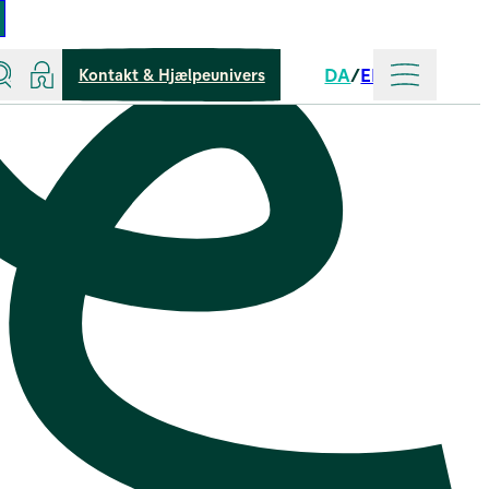
Søg
Log ind
Mere
DA
EN
Kontakt & Hjælpeunivers
Sprog