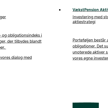
VækstPension Akti
nger
Investering med st
aktiestrategi
 og obligationsindeks i
Porteføljen består a
er, der tilbydes blandt
obligationer. Det s
er.
unoterede aktiver s
 vores dialog med
vores egne investe