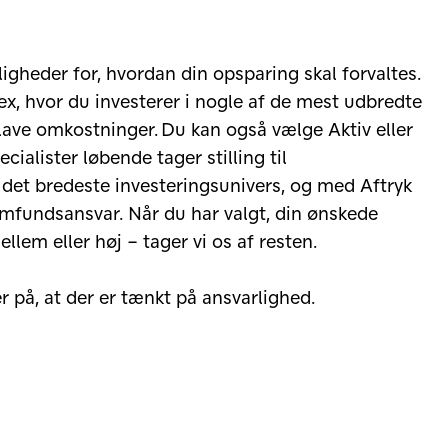
gheder for, hvordan din opsparing skal forvaltes.
x, hvor du investerer i nogle af de mest udbredte
l lave omkostninger. Du kan også vælge Aktiv eller
cialister løbende tager stilling til
 det bredeste investeringsunivers, og med Aftryk
amfundsansvar. Når du har valgt, din ønskede
mellem eller høj – tager vi os af resten.
er på, at der er tænkt på ansvarlighed.