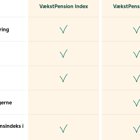
VækstPension Index
VækstPensi
ring
gerne
nsindeks i