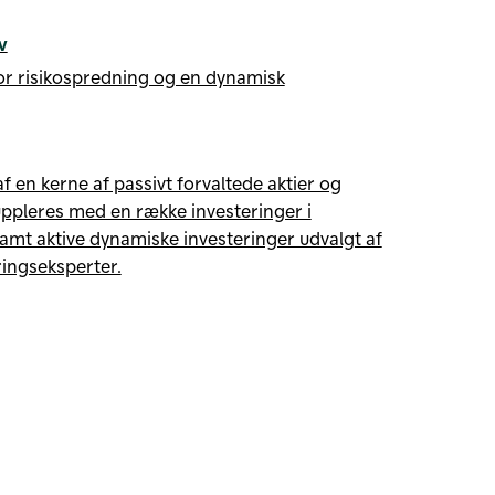
v
or risikospredning og en dynamisk
f en kerne af passivt forvaltede aktier og
uppleres med en række investeringer i
amt aktive dynamiske investeringer udvalgt af
ringseksperter.