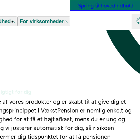
Spring til hovedindhold
dhed
For virksomheder
igtigt for dig
 vores produkter og er skabt til at give dig et
ringsprincippet i VækstPension er nemlig enkelt og
ighed for at få et højt afkast, mens du er ung og
Og vi justerer automatisk for dig, så risikoen
rmer dig tidspunktet for at få pensionen