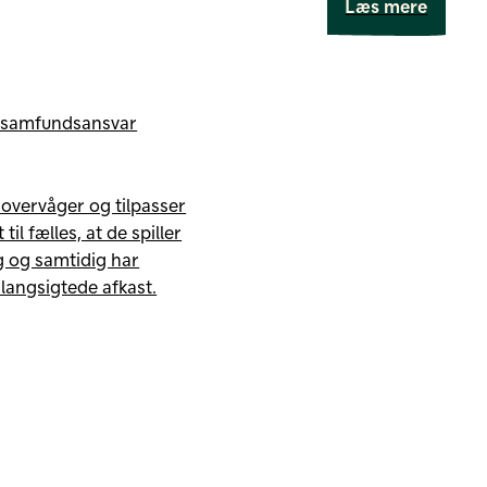
Læs mere
g samfundsansvar
, overvåger og tilpasser
il fælles, at de spiller
ng og samtidig har
langsigtede afkast.