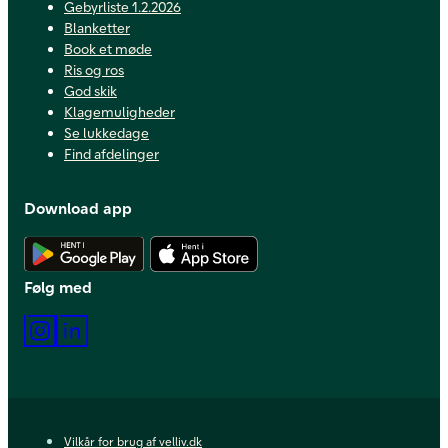
Gebyrliste 1.2.2026
Blanketter
Book et møde
Ris og ros
God skik
Klagemuligheder
Se lukkedage
Find afdelinger
Download app
Hent Android app
Hent iOS app
Følg med
Instagram
LinkedIn
Vilkår for brug af velliv.dk