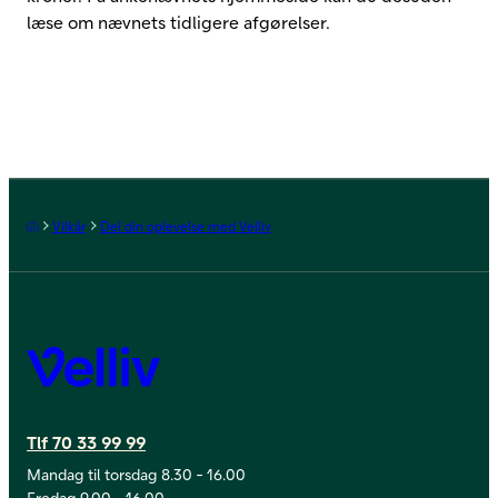
læse om nævnets tidligere afgørelser.
Forside
Vilkår
Del din oplevelse med Velliv
Velliv
Tlf 70 33 99 99
Mandag til torsdag 8.30 - 16.00
Fredag 9.00 - 16.00