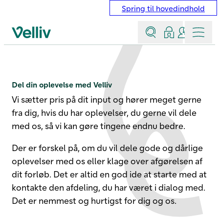
Spring til hovedindhold
Søg
Log ind
Kontakt &
Menu
Velliv startside
Del din oplevelse med Velliv
Del din oplevelse med Velliv​
Vi sætter pris på dit input og hører meget gerne
fra dig, hvis du har oplevelser, du gerne vil dele
med os, så vi kan gøre tingene endnu bedre.
Der er forskel på, om du vil dele gode og dårlige
oplevelser med os eller klage over afgørelsen af
dit forløb. Det er altid en god ide at starte med at
kontakte den afdeling, du har været i dialog med.
Det er nemmest og hurtigst for dig og os.