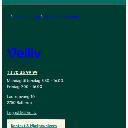
Forside
Kontakt og hjælp
Pension og rådgivning
Velliv
Tlf 70 33 99 99
Mandag til torsdag 8.30 - 16.00
Fredag 9.00 - 16.00
Lautrupvang 10
2750 Ballerup
Log på Mit Velliv
Kontakt & Hjælpeunivers