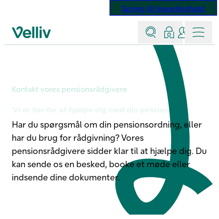
Spring til hovedindhold
Søg
Log ind
Kontakt &
Menu
Velliv startside
Pension og rådgivning
Kontakt vores pensionsrådgivere
Vi er her for at hjælpe dig med din pension
Har du spørgsmål om din pensionsordning, eller
har du brug for rådgivning? Vores
pensionsrådgivere sidder klar til at hjælpe dig. Du
kan sende os en besked, booke et møde eller
indsende dine dokumenter.