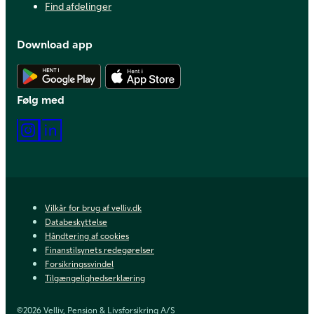
Find afdelinger
Download app
Hent Android app
Hent iOS app
Følg med
Instagram
LinkedIn
Vilkår for brug af velliv.dk
Databeskyttelse
Håndtering af cookies
Finanstilsynets redegørelser
Forsikringssvindel
Tilgængelighedserklæring
©2026 Velliv, Pension & Livsforsikring A/S