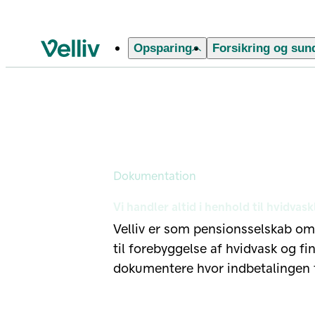
Opsparing
Forsikring og sun
Velliv startside
Dokumentation
Dokumentation
Vi handler altid i henhold til hvidvas
Velliv er som pensionsselskab omf
til forebyggelse af hvidvask og fin
dokumentere hvor indbetalingen 