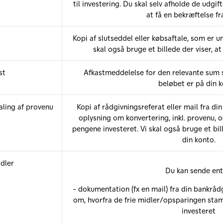
til investering. Du skal selv afholde de udgift
at få en bekræftelse fra
Kopi af slutseddel eller købsaftale, som er u
skal også bruge et billede der viser, a
st
Afkastmeddelelse for den relevante sum sa
beløbet er på din k
aling af provenu
Kopi af rådgivningsreferat eller mail fra di
oplysning om konvertering, inkl. provenu, og
pengene investeret. Vi skal også bruge et bil
din konto.
idler
Du kan sende ent
- dokumentation (fx en mail) fra din bankråd
om, hvorfra de frie midler/opsparingen sta
investeret