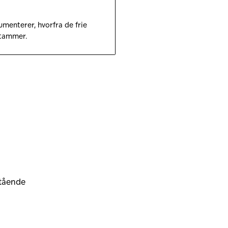
umenterer, hvorfra de frie
tammer.
stående