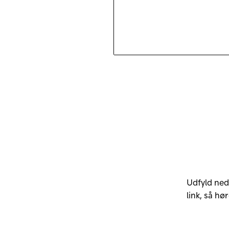
Udfyld ne
link, så hø