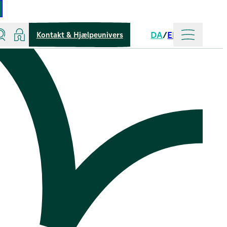
Søg
Log ind
Mere
DA
EN
Kontakt & Hjælpeunivers
Sprog