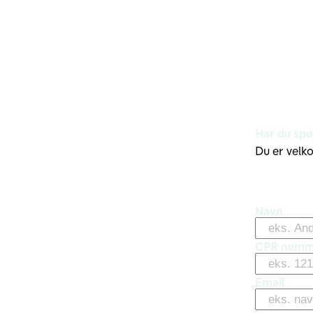
Har du sp
Du er velk
Navn
CPR numm
Email