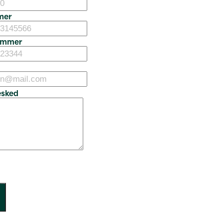
mer
ummer
esked