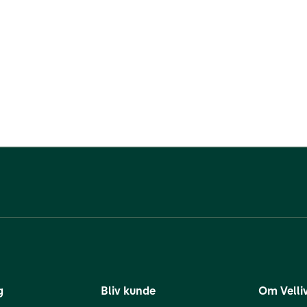
g
Bliv kunde
Om Velli