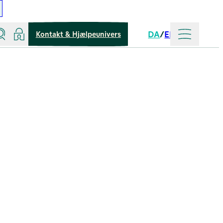
Søg
Log ind
Mere
DA
EN
Kontakt & Hjælpeunivers
Sprog