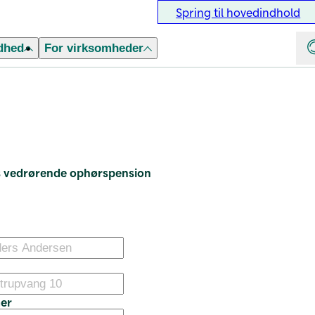
Spring til hovedindhold
dhed
For virksomheder
s vedrørende ophørspension
er