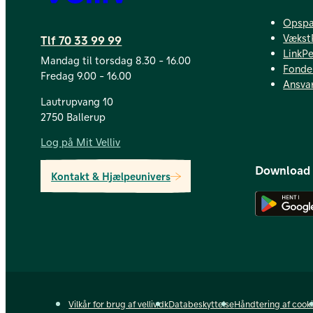
Opspa
Vækst
Tlf 70 33 99 99
LinkP
Mandag til torsdag 8.30 - 16.00
Fonde
Fredag 9.00 - 16.00
Ansvar
Lautrupvang 10
2750 Ballerup
Log på Mit Velliv
Download
Kontakt & Hjælpeunivers
Vilkår for brug af velliv.dk
Databeskyttelse
Håndtering af cook