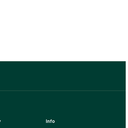
v
Info