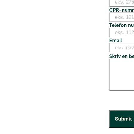
CPR-num
Telefon n
Email
Skriv en b
Submit