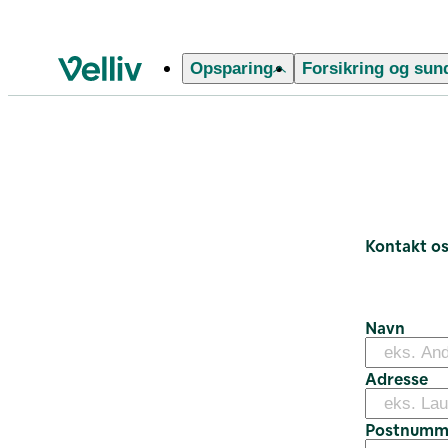
Opsparing
Forsikring og sun
Velliv startside
Kontakt ophørspension
Kontakt o
Navn
Adresse
Postnumm