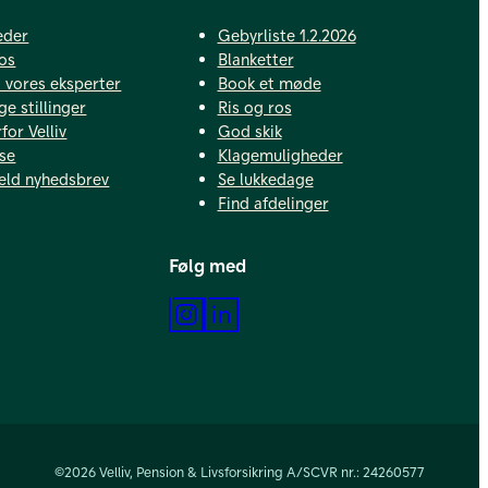
eder
Gebyrliste 1.2.2026
os
Blanketter
vores eksperter
Book et møde
ge stillinger
Ris og ros
for Velliv
God skik
se
Klagemuligheder
eld nyhedsbrev
Se lukkedage
Find afdelinger
Følg med
Instagram
LinkedIn
©2026 Velliv, Pension & Livsforsikring A/S
CVR nr.: 24260577