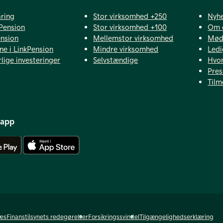
ring
Stor virksomhed +250
Nyh
Pension
Stor virksomhed +100
Om 
ension
Mellemstor virksomhed
Mød 
ne i LinkPension
Mindre virksomhed
Ledi
lige investeringer
Selvstændige
Hvor
Pres
Tilm
 app
Hent Android app
Hent iOS app
ies
Finanstilsynets redegørelser
Forsikringssvindel
Tilgængelighedserklæring