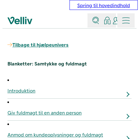
Spring til hovedindhold
Søg
Log ind
Kontakt &
Menu
Velliv startside
Tilbage til hjælpeunivers
Blanketter: Samtykke og fuldmagt
Introduktion
Giv fuldmagt til en anden person
Anmod om kundeoplysninger og fuldmagt