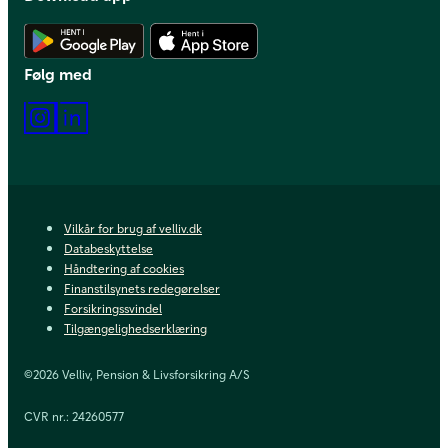
Hent Android app
Hent iOS app
Følg med
Instagram
LinkedIn
Vilkår for brug af velliv.dk
Databeskyttelse
Håndtering af cookies
Finanstilsynets redegørelser
Forsikringssvindel
Tilgængelighedserklæring
©2026 Velliv, Pension & Livsforsikring A/S
CVR nr.: 24260577