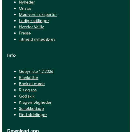
Nyheder
Om os
Mød vores eksperter
Ledige stillinger
Hvorfor Velliv
Presse
Tilmeld nyhedsbrev
Info
Gebyrliste 1.2.2026
Blanketter
Book et møde
Ris og ros
God skik
Klagemuligheder
Se lukkedage
Find afdelinger
Download app