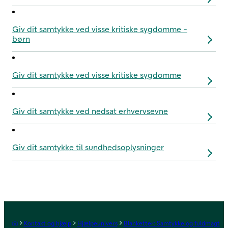
Giv dit samtykke ved visse kritiske sygdomme -
børn
Giv dit samtykke ved visse kritiske sygdomme
Giv dit samtykke ved nedsat erhvervsevne
Giv dit samtykke til sundhedsoplysninger
Forside
Kontakt og hjælp
Hjælpeunivers
Blanketter: Samtykke og fuldmagt