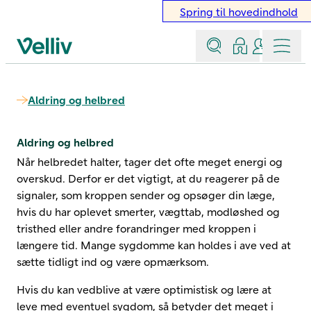
Spring til hovedindhold
Søg
Log ind
Kontakt &
Menu
Velliv startside
Aldring og helbred
Aldring og helbred
Når helbredet halter, tager det ofte meget energi og
overskud. Derfor er det vigtigt, at du reagerer på de
signaler, som kroppen sender og opsøger din læge,
hvis du har oplevet smerter, vægttab, modløshed og
tristhed eller andre forandringer med kroppen i
længere tid. Mange sygdomme kan holdes i ave ved at
sætte tidligt ind og være opmærksom.
Hvis du kan vedblive at være optimistisk og lære at
leve med eventuel sygdom, så betyder det meget i