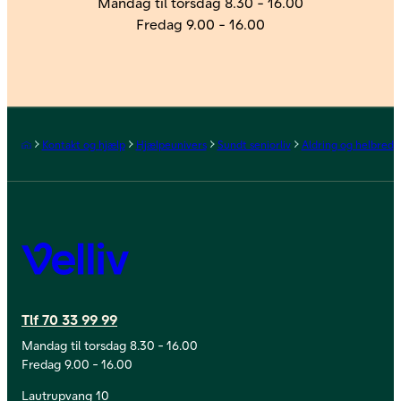
Mandag til torsdag 8.30 - 16.00
Fredag 9.00 - 16.00
Forside
Kontakt og hjælp
Hjælpeunivers
Sundt seniorliv
Aldring og helbred
Velliv
Tlf 70 33 99 99
Mandag til torsdag 8.30 - 16.00
Fredag 9.00 - 16.00
Lautrupvang 10