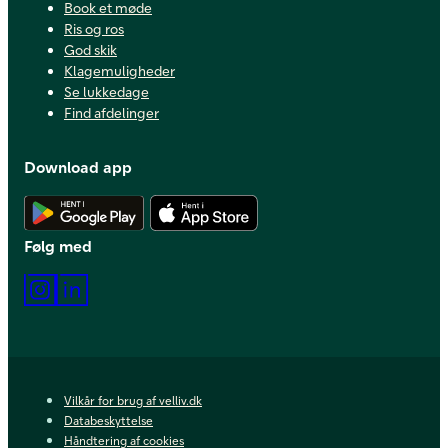
Book et møde
Ris og ros
God skik
Klagemuligheder
Se lukkedage
Find afdelinger
Download app
Hent Android app
Hent iOS app
Følg med
Instagram
LinkedIn
Vilkår for brug af velliv.dk
Databeskyttelse
Håndtering af cookies