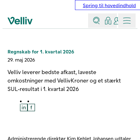
Spring til hovedindhold
Søg
Log ind
Kontakt &
Menu
Velliv startside
Regnskab for 1. kvartal 2026
29. maj 2026
Velliv leverer bedste afkast, laveste
omkostninger med VellivKroner og et stærkt
SUL‑resultat i 1. kvartal 2026
Del på LinkedIn
Del på Facebook
Administrerende direktør Kim Kehlet Johansen udtaler