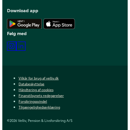
Download app
Hent Android app
Hent iOS app
Følg med
Instagram
LinkedIn
Vilkår for brug af velliv.dk
Databeskyttelse
Håndtering af cookies
Finanstilsynets redegørelser
Forsikringssvindel
Tilgængelighedserklæring
©2026 Velliv, Pension & Livsforsikring A/S