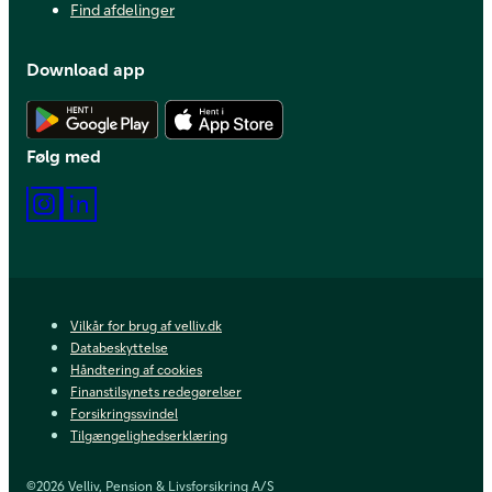
Find afdelinger
Download app
Hent Android app
Hent iOS app
Følg med
Instagram
LinkedIn
Vilkår for brug af velliv.dk
Databeskyttelse
Håndtering af cookies
Finanstilsynets redegørelser
Forsikringssvindel
Tilgængelighedserklæring
©2026 Velliv, Pension & Livsforsikring A/S