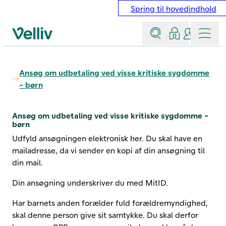
Spring til hovedindhold
Søg
Log ind
Kontakt &
Menu
Velliv startside
Ansøg om udbetaling ved visse kritiske sygdomme
- børn
Ansøg om udbetaling ved visse kritiske sygdomme -
børn
Udfyld ansøgningen elektronisk her. Du skal have en
mailadresse, da vi sender en kopi af din ansøgning til
din mail.
Din ansøgning underskriver du med MitID.
Har barnets anden forælder fuld forældremyndighed,
skal denne person give sit samtykke. Du skal derfor