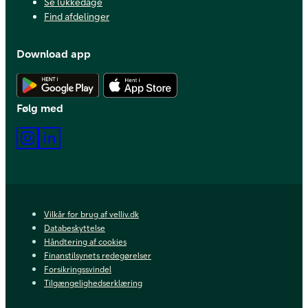
Se lukkedage
Find afdelinger
Download app
Hent Android app
Hent iOS app
Følg med
Instagram
LinkedIn
Vilkår for brug af velliv.dk
Databeskyttelse
Håndtering af cookies
Finanstilsynets redegørelser
Forsikringssvindel
Tilgængelighedserklæring