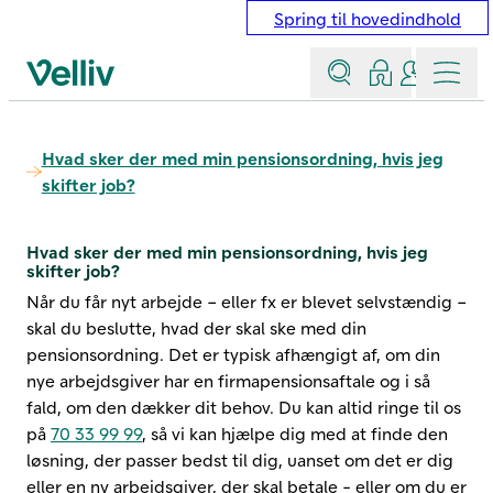
Spring til hovedindhold
Søg
Log ind
Kontakt &
Menu
Velliv startside
Hvad sker der med min pensionsordning, hvis jeg
skifter job?
Hvad sker der med min pensionsordning, hvis jeg
skifter job?
Når du får nyt arbejde – eller fx er blevet selvstændig –
skal du beslutte, hvad der skal ske med din
pensionsordning. Det er typisk afhængigt af, om din
nye arbejdsgiver har en firmapensionsaftale og i så
fald, om den dækker dit behov. Du kan altid ringe til os
på
70 33 99 99
, så vi kan hjælpe dig med at finde den
løsning, der passer bedst til dig, uanset om det er dig
eller en ny arbejdsgiver, der skal betale - eller om du er