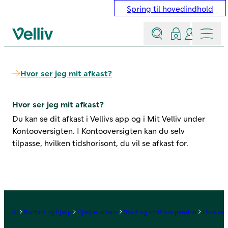
Spring til hovedindhold
Søg
Log ind
Kontakt &
Menu
Velliv startside
Hvor ser jeg mit afkast?
Hvor ser jeg mit afkast?
Du kan se dit afkast i Vellivs app og i
Mit Velliv
under
Kontooversigten. I Kontooversigten kan du selv
tilpasse, hvilken tidshorisont, du vil se afkast for.
Forside
Kontakt og hjælp
Hjælpeunivers
Stort og småt om pension
Hvor ser 