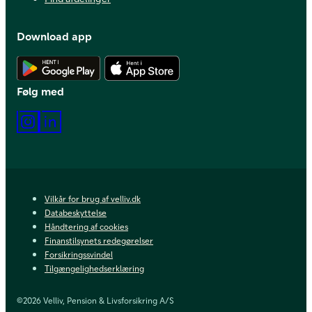
Download app
Hent Android app
Hent iOS app
Følg med
Instagram
LinkedIn
Vilkår for brug af velliv.dk
Databeskyttelse
Håndtering af cookies
Finanstilsynets redegørelser
Forsikringssvindel
Tilgængelighedserklæring
©2026 Velliv, Pension & Livsforsikring A/S